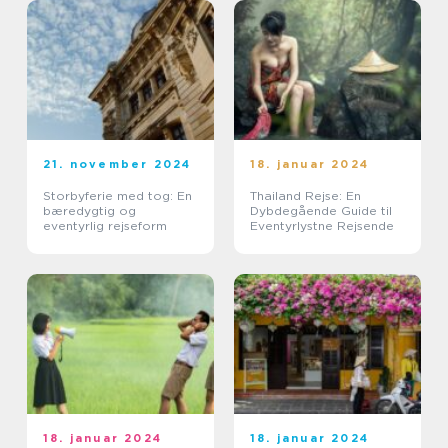
21. november 2024
18. januar 2024
Storbyferie med tog: En
Thailand Rejse: En
bæredygtig og
Dybdegående Guide til
eventyrlig rejseform
Eventyrlystne Rejsende
18. januar 2024
18. januar 2024