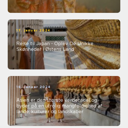
17. januar 2024
Rejse til Japan - Oplev De Unikke
Skønheder i Østens Land
16. januar 2024
Asien er den største verdensdel og
byder på en utrolig mangfoldighed af
lande, kulturer og landskaber