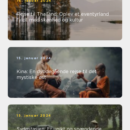
16. januar 2024
Rejse til Thailand: Oplev et eventyrland
fyldt med skønhed og kultur
15. januar 2024
Kina: En dybdegående rejse til det
mystiske øst
15. januar 2024
Sydøstasien: Et unikt og spændende