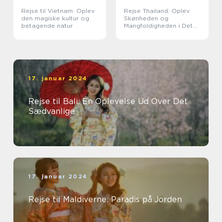
Rejse til Vietnam: Oplev
Rejse Thailand: Oplev
den magiske kultur og
Skønheden og
betagende natur
Mangfoldigheden i Det
Land af Smiles
17. januar 2024
Rejse til Bali: En Oplevelse Ud Over Det
Sædvanlige
17. januar 2024
Rejse til Maldiverne: Paradis på Jorden