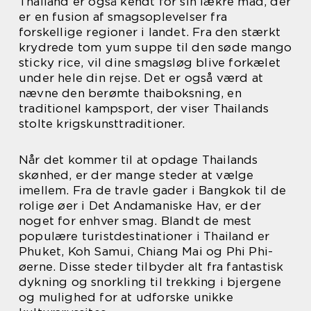
Thailand er også kendt for sin lækre mad, der
er en fusion af smagsoplevelser fra
forskellige regioner i landet. Fra den stærkt
krydrede tom yum suppe til den søde mango
sticky rice, vil dine smagsløg blive forkælet
under hele din rejse. Det er også værd at
nævne den berømte thaiboksning, en
traditionel kampsport, der viser Thailands
stolte krigskunsttraditioner.
Når det kommer til at opdage Thailands
skønhed, er der mange steder at vælge
imellem. Fra de travle gader i Bangkok til de
rolige øer i Det Andamaniske Hav, er der
noget for enhver smag. Blandt de mest
populære turistdestinationer i Thailand er
Phuket, Koh Samui, Chiang Mai og Phi Phi-
øerne. Disse steder tilbyder alt fra fantastisk
dykning og snorkling til trekking i bjergene
og mulighed for at udforske unikke