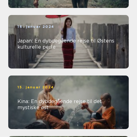
16. januar 2024
Japan: En dybdegående rejse til Østens
kulturelle perle
15. januar 2024
Kina: En dybdegående rejse til det
mystiske øst