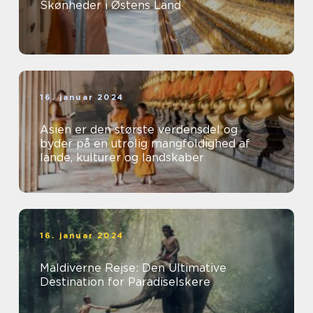
Skønheder i Østens Land
16. januar 2024
Asien er den største verdensdel og
byder på en utrolig mangfoldighed af
lande, kulturer og landskaber
16. januar 2024
Maldiverne Rejse: Den Ultimative
Destination for Paradiselskere