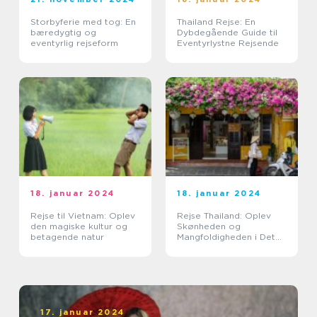
Storbyferie med tog: En
Thailand Rejse: En
bæredygtig og
Dybdegående Guide til
eventyrlig rejseform
Eventyrlystne Rejsende
18. januar 2024
18. januar 2024
Rejse til Vietnam: Oplev
Rejse Thailand: Oplev
den magiske kultur og
Skønheden og
betagende natur
Mangfoldigheden i Det
Land af Smiles
17. januar 2024