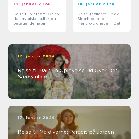
18. januar 2024
18. januar 2024
Rejse til Vietnam: Oplev
Rejse Thailand: Oplev
den magiske kultur og
Skønheden og
betagende natur
Mangfoldigheden i Det
Land af Smiles
17. januar 2024
Rejse til Bali: En Oplevelse Ud Over Det
Sædvanlige
17. januar 2024
Rejse til Maldiverne: Paradis på Jorden