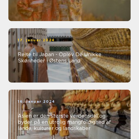
17. januar 2024
Rejse til Japan - Oplev De Unikke
Skønheder i Østens Land
16. januar 2024
Asien er den største verdensdel og
byder på en utrolig mangfoldighed af
lande, kulturer og landskaber