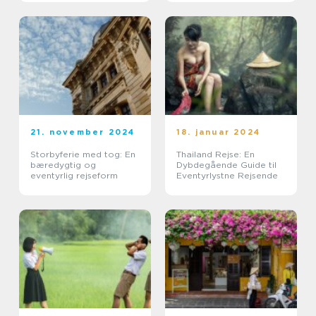
21. november 2024
18. januar 2024
Storbyferie med tog: En
Thailand Rejse: En
bæredygtig og
Dybdegående Guide til
eventyrlig rejseform
Eventyrlystne Rejsende