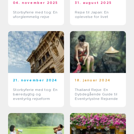
04. november 2025
31. august 2025
Storbyferie med tog: En
Rejse til Japan: En
uforglemmelig rejse
oplevelse for livet
21. november 2024
18. januar 2024
Storbyferie med tog: En
Thailand Rejse: En
bæredygtig og
Dybdegående Guide til
eventyrlig rejseform
Eventyrlystne Rejsende