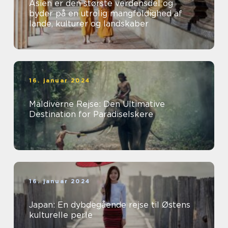
Asien er den største verdensdel og
byder på en utrolig mangfoldighed af
lande, kulturer og landskaber
16. januar 2024
Maldiverne Rejse: Den Ultimative
Destination for Paradiselskere
16. januar 2024
Japan: En dybdegående rejse til Østens
kulturelle perle