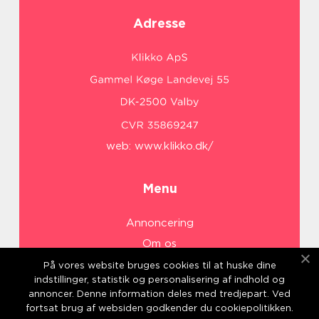
Adresse
web:
www.klikko.dk/
Menu
Annoncering
Om os
Cookies
På vores website bruges cookies til at huske dine
indstillinger, statistik og personalisering af indhold og
Kontakt os
annoncer. Denne information deles med tredjepart. Ved
Sitemap
fortsat brug af websiden godkender du cookiepolitikken.