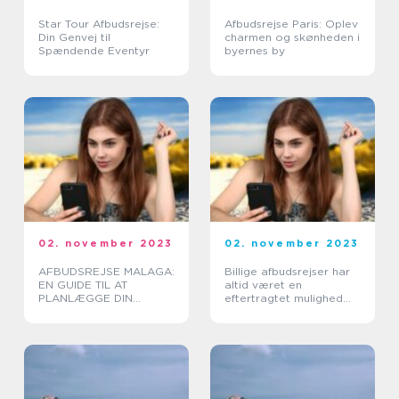
Star Tour Afbudsrejse:
Afbudsrejse Paris: Oplev
Din Genvej til
charmen og skønheden i
Spændende Eventyr
byernes by
02. november 2023
02. november 2023
AFBUDSREJSE MALAGA:
Billige afbudsrejser har
EN GUIDE TIL AT
altid været en
PLANLÆGGE DIN
eftertragtet mulighed
NÆSTE EVENTYRLIGE
for rejsende med
FERIE
eventyrlyst, der ønsker
at opleve verden til
overkommelige priser