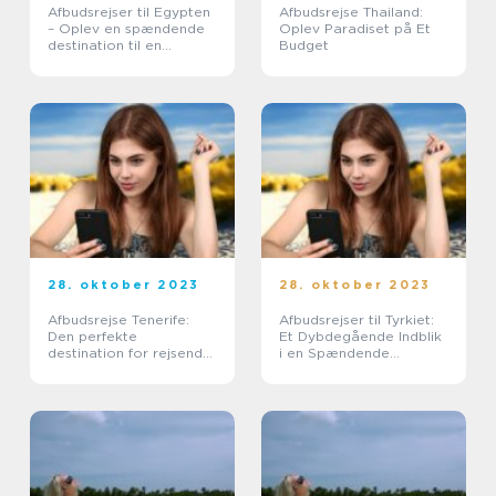
Afbudsrejser til Egypten
Afbudsrejse Thailand:
– Oplev en spændende
Oplev Paradiset på Et
destination til en
Budget
fordelagtig pris
28. oktober 2023
28. oktober 2023
Afbudsrejse Tenerife:
Afbudsrejser til Tyrkiet:
Den perfekte
Et Dybdegående Indblik
destination for rejsende
i en Spændende
og eventyrlystne
Rejsemulighed