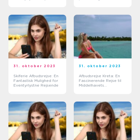
31. oktober 2023
31. oktober 2023
Skiferie Afbudsrejse: En
Afbudsrejse Kreta: En
Fantastisk Mulighed for
Fascinerende Rejse til
Eventyrlystne Rejsende
Middelhavets
Skatkammer