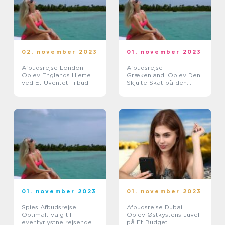
02. november 2023
01. november 2023
Afbudsrejse London:
Afbudsrejse
Oplev Englands Hjerte
Grækenland: Oplev Den
ved Et Uventet Tilbud
Skjulte Skat på den
Gyldne Halvø
01. november 2023
01. november 2023
Spies Afbudsrejse:
Afbudsrejse Dubai:
Optimalt valg til
Oplev Østkystens Juvel
eventyrlystne rejsende
på Et Budget