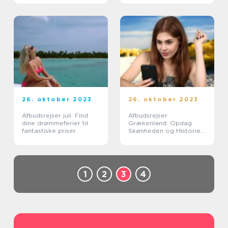
26. oktober 2023
26. oktober 2023
Afbudsrejser juli: Find
Afbudsrejser
dine drømmeferier til
Grækenland: Opdag
fantastiske priser
Skønheden og Historien
i Det Græske Paradis
1
2
3
4