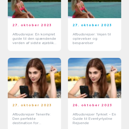
27. oktober 2023
27. oktober 2023
Afbudsrejse: En komplet
Afbudsrejser: Vejen til
guide til den spændende
oplevelser og
verden af sidste øjebliks
besparelser
rejser
27. oktober 2023
26. oktober 2023
Afbudsrejser Tenerife:
Afbudsrejser Tyrkiet – En
Den perfekte
Guide til Eventyrlystne
destination for
Rejsende
solhungrige rejsende