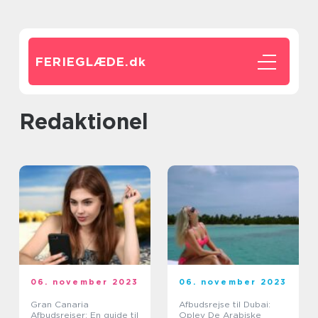
FERIEGLÆDE.
dk
redaktionel
06. november 2023
06. november 2023
Gran Canaria
Afbudsrejse til Dubai:
Afbudsrejser: En guide til
Oplev De Arabiske