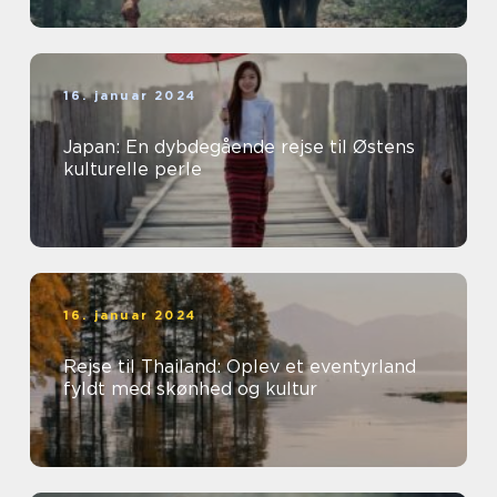
16. januar 2024
Japan: En dybdegående rejse til Østens
kulturelle perle
16. januar 2024
Rejse til Thailand: Oplev et eventyrland
fyldt med skønhed og kultur