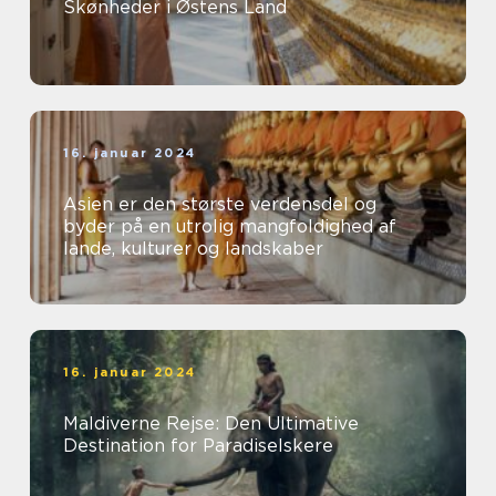
Skønheder i Østens Land
16. januar 2024
Asien er den største verdensdel og
byder på en utrolig mangfoldighed af
lande, kulturer og landskaber
16. januar 2024
Maldiverne Rejse: Den Ultimative
Destination for Paradiselskere