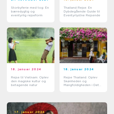
Storbyferie med tog: En
Thailand Rejse: En
bæredygtig og
Dybdegående Guide til
eventyrlig rejseform
Eventyrlystne Rejsende
18. januar 2024
18. januar 2024
Rejse til Vietnam: Oplev
Rejse Thailand: Oplev
den magiske kultur og
Skønheden og
betagende natur
Mangfoldigheden i Det
Land af Smiles
17. januar 2024