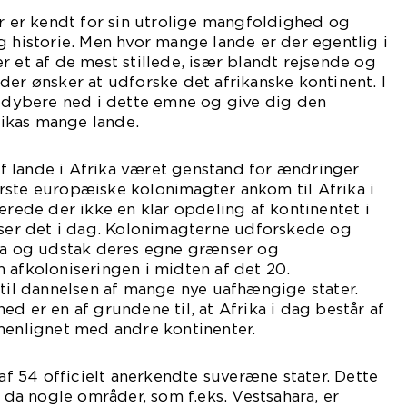
er er kendt for sin utrolige mangfoldighed og
g historie. Men hvor mange lande er der egentlig i
r et af de mest stillede, især blandt rejsende og
der ønsker at udforske det afrikanske kontinent. I
e dybere ned i dette emne og give dig den
ikas mange lande.
 af lande i Afrika været genstand for ændringer
rste europæiske kolonimagter ankom til Afrika i
erede der ikke en klar opdeling af kontinentet i
 ser det i dag. Kolonimagterne udforskede og
ika og udstak deres egne grænser og
 afkoloniseringen i midten af det 20.
 til dannelsen af mange nye uafhængige stater.
d er en af grundene til, at Afrika i dag består af
menlignet med andre kontinenter.
 af 54 officielt anerkendte suveræne stater. Dette
, da nogle områder, som f.eks. Vestsahara, er