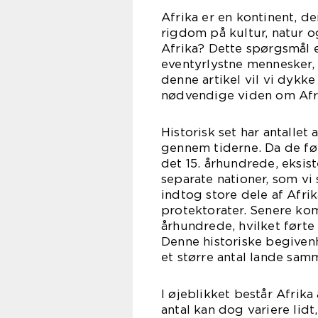
Afrika er en kontinent, d
rigdom på kultur, natur o
Afrika? Dette spørgsmål e
eventyrlystne mennesker, 
denne artikel vil vi dykk
nødvendige viden om Afr
Historisk set har antallet
gennem tiderne. Da de fø
det 15. århundrede, eksist
separate nationer, som vi
indtog store dele af Afr
protektorater. Senere kom
århundrede, hvilket førte
Denne historiske begivenhe
et større antal lande sam
I øjeblikket består Afrika
antal kan dog variere lidt