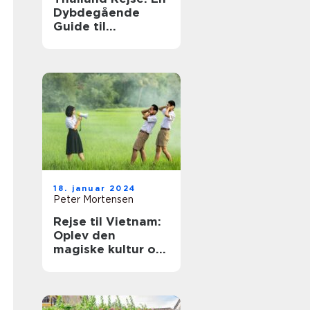
Dybdegående
Guide til
Eventyrlystne
Rejsende
18. januar 2024
Peter Mortensen
Rejse til Vietnam:
Oplev den
magiske kultur og
betagende natur