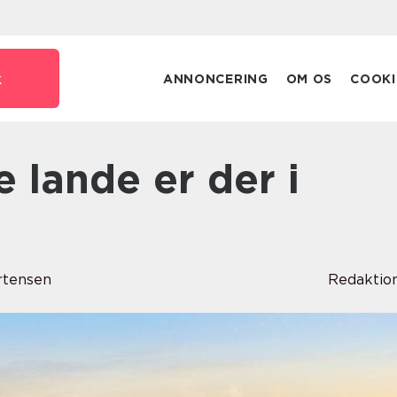
k
ANNONCERING
OM OS
COOKI
rtensen
Redaktio