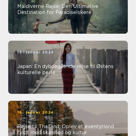
Maldiverne Rejse: Den Ultimative
Destination for Paradiselskere
16. januar 2024
Japan: En dybdegående rejse til Østens
kulturelle perle
16. januar 2024
Rejse til Thailand: Oplev et eventyrland
fyldt med skønhed og kultur