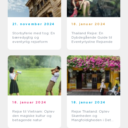
21. november 2024
18. januar 2024
Storbyferie med tog: En
Thailand Rejse: En
bæredygtig og
Dybdegående Guide til
eventyrlig rejseform
Eventyrlystne Rejsende
18. januar 2024
18. januar 2024
Rejse til Vietnam: Oplev
Rejse Thailand: Oplev
den magiske kultur og
Skønheden og
betagende natur
Mangfoldigheden i Det
Land af Smiles