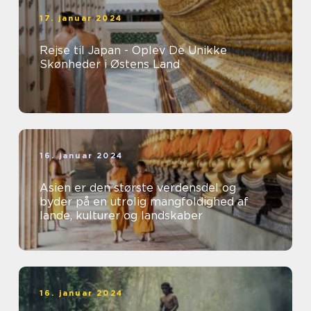
17. januar 2024
Rejse til Japan - Oplev De Unikke
Skønheder i Østens Land
16. januar 2024
Asien er den største verdensdel og
byder på en utrolig mangfoldighed af
lande, kulturer og landskaber
16. januar 2024