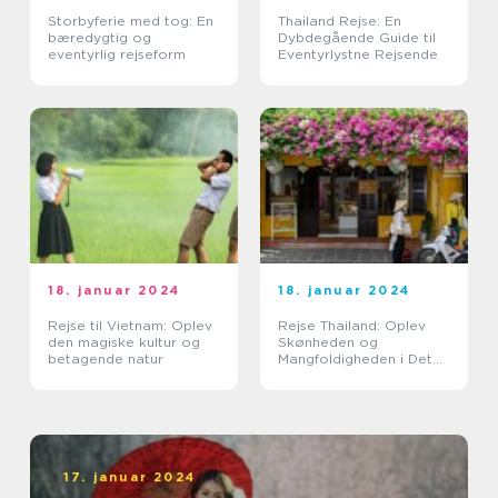
Storbyferie med tog: En
Thailand Rejse: En
bæredygtig og
Dybdegående Guide til
eventyrlig rejseform
Eventyrlystne Rejsende
18. januar 2024
18. januar 2024
Rejse til Vietnam: Oplev
Rejse Thailand: Oplev
den magiske kultur og
Skønheden og
betagende natur
Mangfoldigheden i Det
Land af Smiles
17. januar 2024