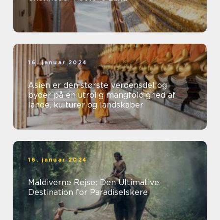
16. januar 2024
Asien er den største verdensdel og
byder på en utrolig mangfoldighed af
lande, kulturer og landskaber
16. januar 2024
Maldiverne Rejse: Den Ultimative
Destination for Paradiselskere