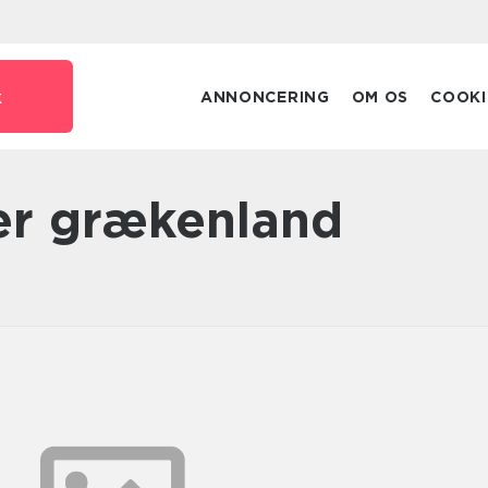
k
ANNONCERING
OM OS
COOKI
ser grækenland