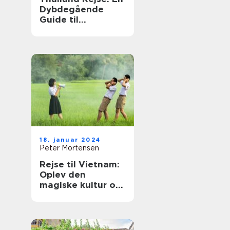
Dybdegående
Guide til
Eventyrlystne
Rejsende
18. januar 2024
Peter Mortensen
Rejse til Vietnam:
Oplev den
magiske kultur og
betagende natur