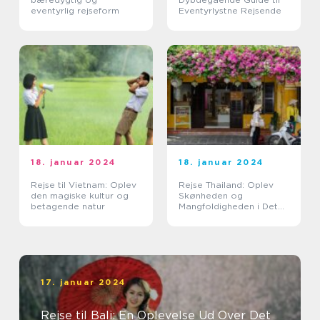
eventyrlig rejseform
Eventyrlystne Rejsende
18. januar 2024
18. januar 2024
Rejse til Vietnam: Oplev
Rejse Thailand: Oplev
den magiske kultur og
Skønheden og
betagende natur
Mangfoldigheden i Det
Land af Smiles
17. januar 2024
Rejse til Bali: En Oplevelse Ud Over Det