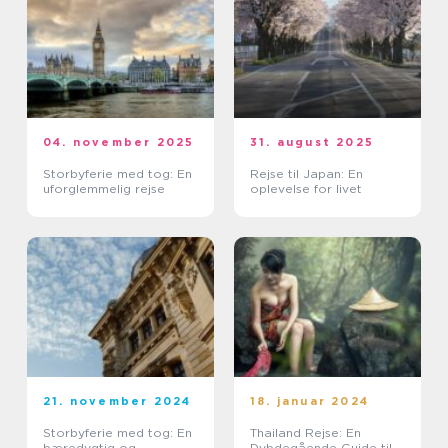
04. november 2025
31. august 2025
Storbyferie med tog: En
Rejse til Japan: En
uforglemmelig rejse
oplevelse for livet
21. november 2024
18. januar 2024
Storbyferie med tog: En
Thailand Rejse: En
bæredygtig og
Dybdegående Guide til