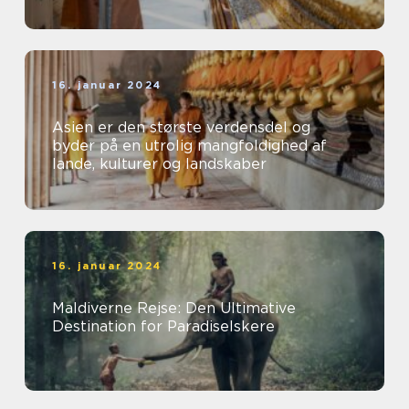
16. januar 2024
Asien er den største verdensdel og
byder på en utrolig mangfoldighed af
lande, kulturer og landskaber
16. januar 2024
Maldiverne Rejse: Den Ultimative
Destination for Paradiselskere