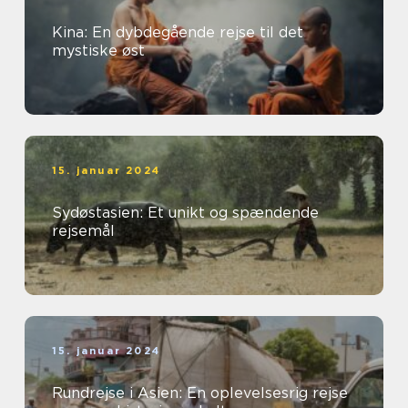
Kina: En dybdegående rejse til det
mystiske øst
15. januar 2024
Sydøstasien: Et unikt og spændende
rejsemål
15. januar 2024
Rundrejse i Asien: En oplevelsesrig rejse