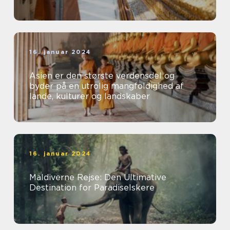
16. januar 2024
Asien er den største verdensdel og
byder på en utrolig mangfoldighed af
lande, kulturer og landskaber
16. januar 2024
Maldiverne Rejse: Den Ultimative
Destination for Paradiselskere