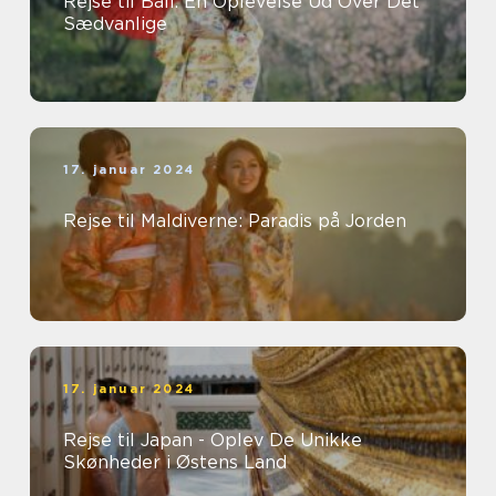
Rejse til Bali: En Oplevelse Ud Over Det
Sædvanlige
17. januar 2024
Rejse til Maldiverne: Paradis på Jorden
17. januar 2024
Rejse til Japan - Oplev De Unikke
Skønheder i Østens Land