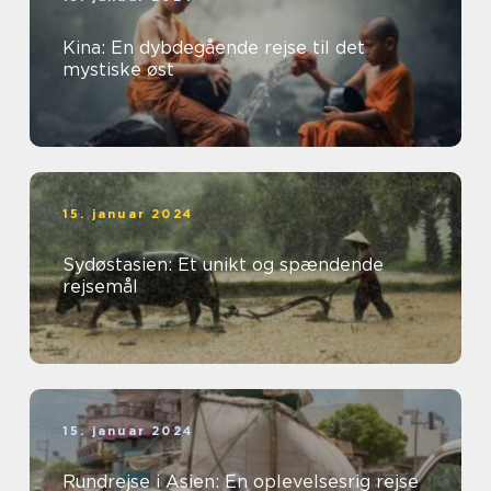
Kina: En dybdegående rejse til det
mystiske øst
15. januar 2024
Sydøstasien: Et unikt og spændende
rejsemål
15. januar 2024
Rundrejse i Asien: En oplevelsesrig rejse