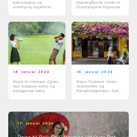
bæredygtig og
Dybdegående Guide til
eventyrlig rejseform
Eventyrlystne Rejsende
18. januar 2024
18. januar 2024
Rejse til Vietnam: Oplev
Rejse Thailand: Oplev
den magiske kultur og
Skønheden og
betagende natur
Mangfoldigheden i Det
Land af Smiles
17. januar 2024