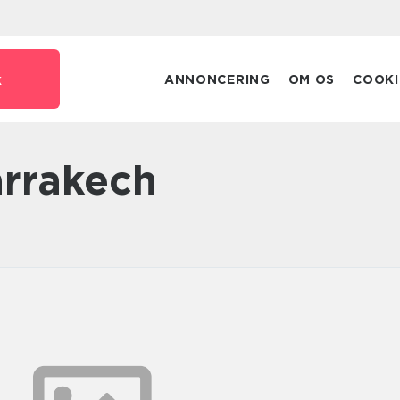
k
ANNONCERING
OM OS
COOKI
marrakech