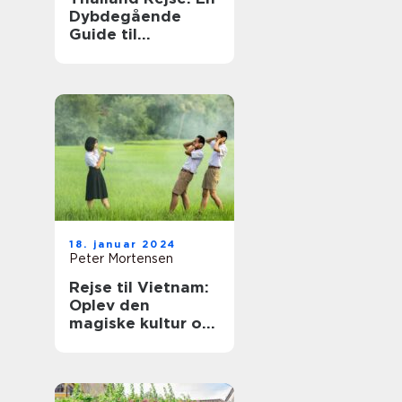
Dybdegående
Guide til
Eventyrlystne
Rejsende
18. januar 2024
Peter Mortensen
Rejse til Vietnam:
Oplev den
magiske kultur og
betagende natur