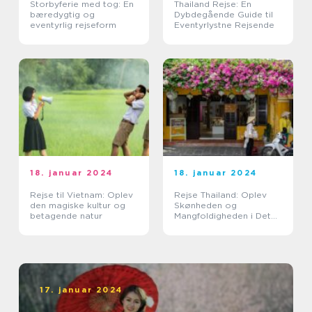
Storbyferie med tog: En
Thailand Rejse: En
bæredygtig og
Dybdegående Guide til
eventyrlig rejseform
Eventyrlystne Rejsende
18. januar 2024
18. januar 2024
Rejse til Vietnam: Oplev
Rejse Thailand: Oplev
den magiske kultur og
Skønheden og
betagende natur
Mangfoldigheden i Det
Land af Smiles
17. januar 2024