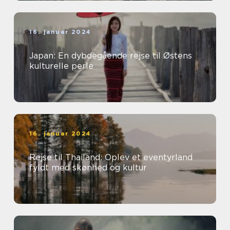
16. januar 2024
Japan: En dybdegående rejse til Østens
kulturelle perle
16. januar 2024
Rejse til Thailand: Oplev et eventyrland
fyldt med skønhed og kultur