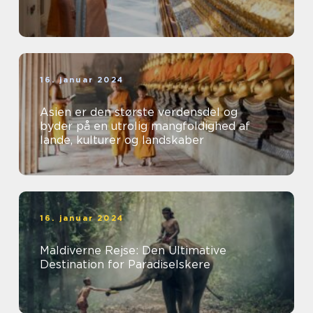
16. januar 2024
Asien er den største verdensdel og
byder på en utrolig mangfoldighed af
lande, kulturer og landskaber
16. januar 2024
Maldiverne Rejse: Den Ultimative
Destination for Paradiselskere