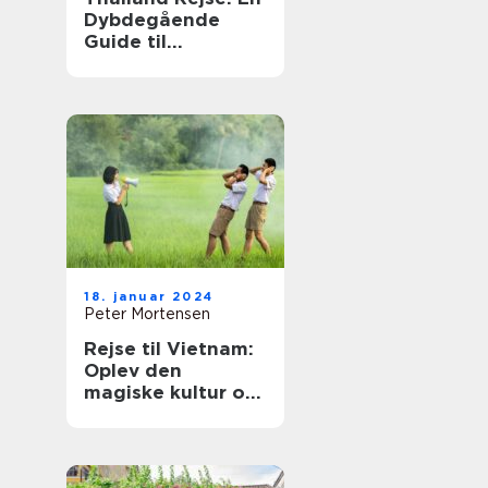
Dybdegående
Guide til
Eventyrlystne
Rejsende
18. januar 2024
Peter Mortensen
Rejse til Vietnam:
Oplev den
magiske kultur og
betagende natur